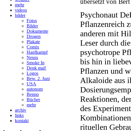
übersetzt von Ber
mehr
videos
Psychonaut DeK
bilder
Fotos
Pflanzenreich 
Bilder
Dokumente
anderen mit Hil
Drogen
Leser durch die
Plakate
Comix
psychotrope Pf
Hanfkampf
Neuss
bis hin in liebe
Smoke In
Denk mal!
Pflanzen und w
Logos
Alkaloide aus i
Bew. 2. Juni
USA
Dosierungsempf
autonom
Benno
Reaktionen, der
Bücher
mehr
des Experiment
archiv
links
Kombinationen,
kontakt
rituellen Gebra