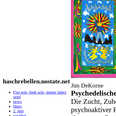
haschrebellen.nostate.net
Jim DeKorne
Psychedelisc
Frei sein, high sein, immer dabei
sein!
Die Zucht, Zub
news
blues
psychoaktiver 
2. juni
weather