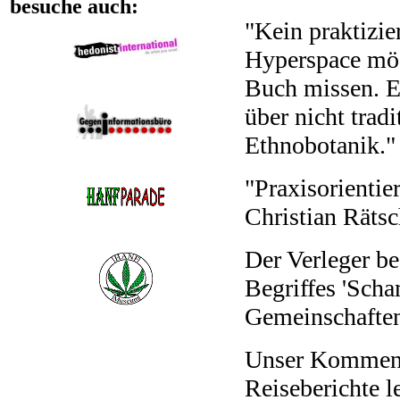
besuche auch:
"Kein praktizie
Hyperspace möc
Buch missen. Es
über nicht tra
Ethnobotanik.
"Praxisorientie
Christian Räts
Der Verleger be
Begriffes 'Scha
Gemeinschaften 
Unser Kommenta
Reiseberichte l