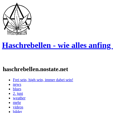
Haschrebellen - wie alles anfing .
haschrebellen.nostate.net
Frei sein, high sein, immer dabei sein!
news
blues
2. juni
weather
mehr
videos
bilder