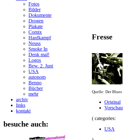
Fotos
Bilder
Dokumente
Drogen
Plakate
Comix
Fresse
Hanfkampf
Neuss
Smoke In
Denk mal!
Logos
Bew. 2. Juni
USA
autonom
Benno
Bücher
Quelle: Der Blues
mehr
archiv
Original
links
Vorschau
kontakt
( categories:
besuche auch:
USA
)